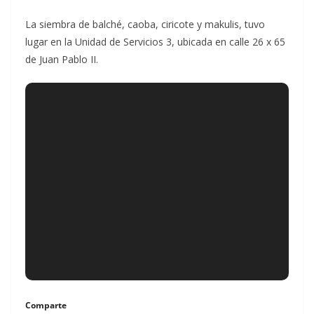
La siembra de balché, caoba, ciricote y makulis, tuvo
lugar en la Unidad de Servicios 3, ubicada en calle 26 x 65
de Juan Pablo II.
Comparte