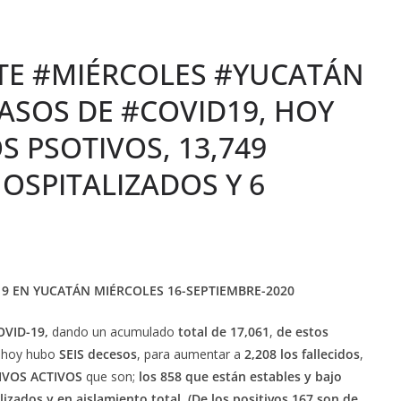
STE #MIÉRCOLES #YUCATÁN
CASOS DE #COVID19, HOY
 PSOTIVOS, 13,749
OSPITALIZADOS Y 6
19 EN YUCATÁN MIÉRCOLES 16-SEPTIEMBRE-2020
COVID-19,
dando un acumulado
total de 17,061
,
de estos
, hoy hubo
SEIS decesos
, para aumentar a
2,208 los fallecidos
,
TIVOS
ACTIVOS
que son;
los 858 que están estables y bajo
lizados y en aislamiento total. (De los positivos 167 son de