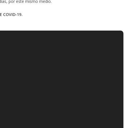
días, por este mismo medio.
 COVID-19.