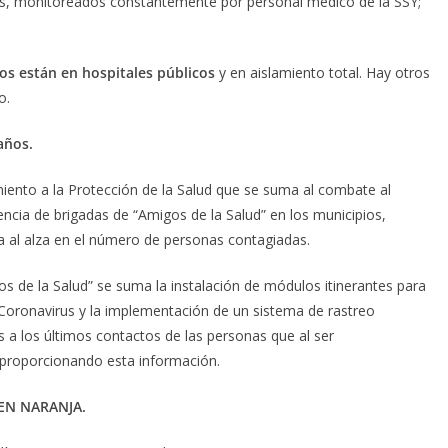
s, monitoreados constantemente por personal médico de la SSY;
vos están en hospitales públicos
y en aislamiento total. Hay otros
o.
años.
ento a la Protección de la Salud que se suma al combate al
encia de brigadas de “Amigos de la Salud” en los municipios,
a al alza en el número de personas contagiadas.
os de la Salud” se suma la instalación de módulos itinerantes para
Coronavirus y la implementación de un sistema de rastreo
 a los últimos contactos de las personas que al ser
proporcionando esta información.
 EN NARANJA.