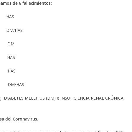
amos de 6 fallecimientos:
id HAS
ul DM/HAS
da DM
a HAS
o HAS
á DM/HAS
S), DIABETES MELLITUS (DM) e INSUFICIENCIA RENAL CRÓNICA
usa del Coronavirus.