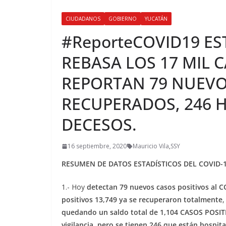
CIUDADANOS
GOBIERNO
YUCATÁN
#ReporteCOVID19 E
REBASA LOS 17 MIL 
REPORTAN 79 NUEVOS
RECUPERADOS, 246 H
DECESOS.
16 septiembre, 2020
Mauricio Vila
,
SSY
RESUMEN DE DATOS ESTADÍSTICOS DEL COVID-
1.- Hoy
detectan 79 nuevos casos positivos al 
positivos 13,749 ya se recuperaron totalmente
quedando un
saldo total de 1,104 CASOS POSI
vigilancia, pero se tienen 246 que están hospita