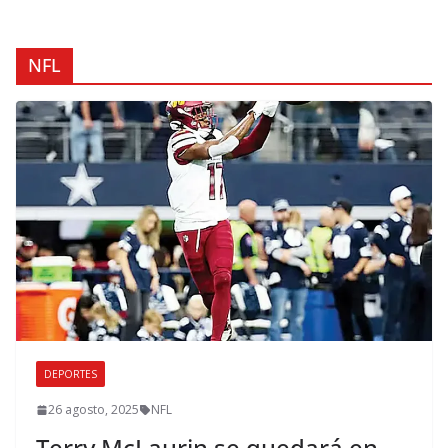
NFL
DEPORTES
26 agosto, 2025
NFL
Terry McLaurin se quedará en