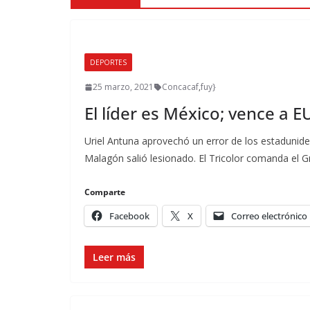
DEPORTES
25 marzo, 2021
Concacaf
,
fuy}
El líder es México; vence a E
Uriel Antuna aprovechó un error de los estadunide
Malagón salió lesionado. El Tricolor comanda el G
Comparte
Facebook
X
Correo electrónico
Leer más