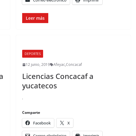
Correo electrónico
Imprimir
Leer más
DEPORTES
12 junio, 2019
Afeyac
,
Concacaf
a
Licencias Concacaf a
yucatecos
.
Comparte
Facebook
X
Correo electrónico
Imprimir