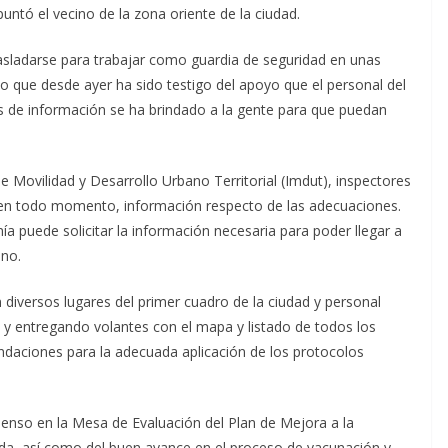
untó el vecino de la zona oriente de la ciudad.
rasladarse para trabajar como guardia de seguridad en unas
lo que desde ayer ha sido testigo del apoyo que el personal del
s de información se ha brindado a la gente para que puedan
de Movilidad y Desarrollo Urbano Territorial (Imdut), inspectores
, en todo momento, información respecto de las adecuaciones.
a puede solicitar la información necesaria para poder llegar a
uno.
iversos lugares del primer cuadro de la ciudad y personal
 y entregando volantes con el mapa y listado de todos los
daciones para la adecuada aplicación de los protocolos
senso en la Mesa de Evaluación del Plan de Mejora a la
ida, así como del buen avance en el proceso de vacunación y