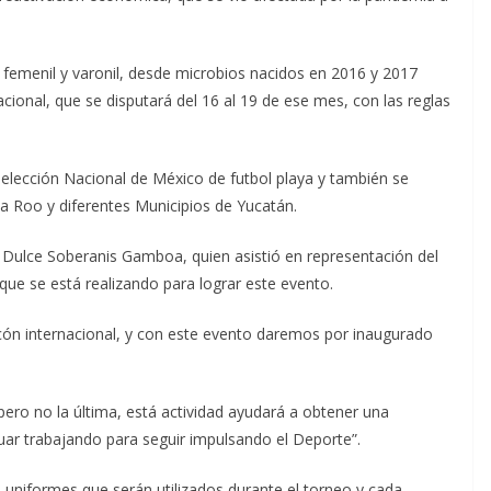
 femenil y varonil, desde microbios nacidos en 2016 y 2017
acional, que se disputará del 16 al 19 de ese mes, con las reglas
 Selección Nacional de México de futbol playa y también se
na Roo y diferentes Municipios de Yucatán.
 Dulce Soberanis Gamboa, quien asistió en representación del
o que se está realizando para lograr este evento.
cón internacional, y con este evento daremos por inaugurado
pero no la última, está actividad ayudará a obtener una
r trabajando para seguir impulsando el Deporte”.
os uniformes que serán utilizados durante el torneo y cada