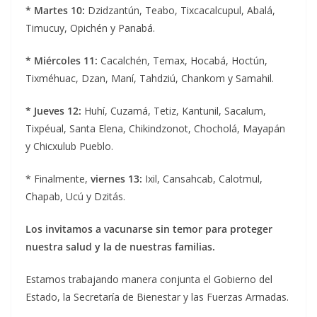
* Martes 10:
Dzidzantún, Teabo, Tixcacalcupul, Abalá,
Timucuy, Opichén y Panabá.
* Miércoles 11:
Cacalchén, Temax, Hocabá, Hoctún,
Tixméhuac, Dzan, Maní, Tahdziú, Chankom y Samahil.
* Jueves 12:
Huhí, Cuzamá, Tetiz, Kantunil, Sacalum,
Tixpéual, Santa Elena, Chikindzonot, Chocholá, Mayapán
y Chicxulub Pueblo.
* Finalmente,
viernes 13:
Ixil, Cansahcab, Calotmul,
Chapab, Ucú y Dzitás.
Los invitamos a vacunarse sin temor para proteger
nuestra salud y la de nuestras familias.
Estamos trabajando manera conjunta el Gobierno del
Estado, la Secretaría de Bienestar y las Fuerzas Armadas.