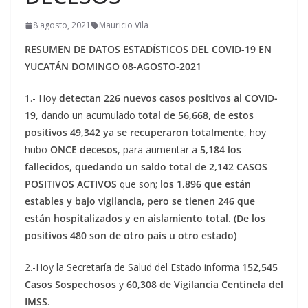
8 agosto, 2021
Mauricio Vila
RESUMEN DE DATOS ESTADÍSTICOS DEL COVID-19 EN
YUCATÁN DOMINGO 08-AGOSTO-2021
1.- Hoy
detectan 226 nuevos casos positivos al COVID-
19,
dando un acumulado
total de 56,668
,
de estos
positivos 49,342 ya se recuperaron totalmente
, hoy
hubo
ONCE decesos
, para aumentar a
5,184 los
fallecidos
,
quedando un
saldo total de 2,142 CASOS
POSITIVOS
ACTIVOS
que son;
los 1,896 que están
estables y bajo vigilancia, pero se tienen 246 que
están hospitalizados y en aislamiento total. (De los
positivos 480 son de otro país u otro estado)
2.-Hoy la Secretaría de Salud del Estado informa
152,545
Casos Sospechosos
y
60,308 de Vigilancia Centinela del
IMSS
.