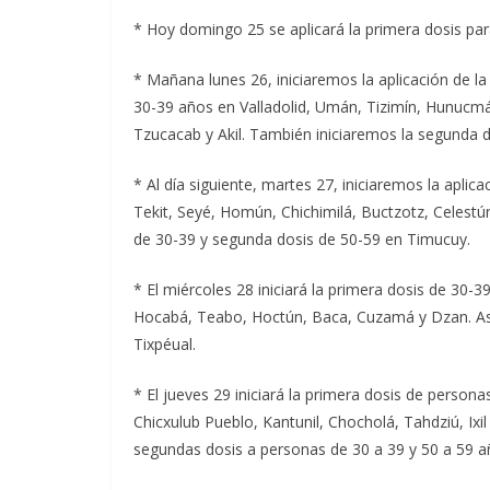
* Hoy domingo 25 se aplicará la primera dosis p
* Mañana lunes 26, iniciaremos la aplicación de l
30-39 años en Valladolid, Umán, Tizimín, Hunuc
Tzucacab y Akil. También iniciaremos la segunda d
* Al día siguiente, martes 27, iniciaremos la apli
Tekit, Seyé, Homún, Chichimilá, Buctzotz, Celestún
de 30-39 y segunda dosis de 50-59 en Timucuy.
* El miércoles 28 iniciará la primera dosis de 30
Hocabá, Teabo, Hoctún, Baca, Cuzamá y Dzan. Así
Tixpéual.
* El jueves 29 iniciará la primera dosis de perso
Chicxulub Pueblo, Kantunil, Chocholá, Tahdziú, Ixi
segundas dosis a personas de 30 a 39 y 50 a 59 