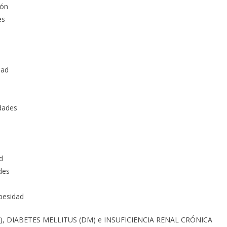
ión
es
dad
d
idades
d
des
besidad
S), DIABETES MELLITUS (DM) e INSUFICIENCIA RENAL CRÓNICA