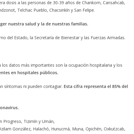
rimera dosis a las personas de 30-39 años de Chankom, Cansahcab,
ndzonot, Telchac Pueblo, Chacsinkín y San Felipe.
er nuestra salud y la de nuestras familias.
o del Estado, la Secretaría de Bienestar y las Fuerzas Armadas.
los datos más importantes son la ocupación hospitalaria y los
entes en hospitales públicos.
n síntomas ni pueden contagiar.
Esta cifra representa el 85% del
ronavirus.
en Progreso, Tizimín y Umán,
 Dzilam González, Halachó, Hunucmá, Muna, Opichén, Oxkutzcab,