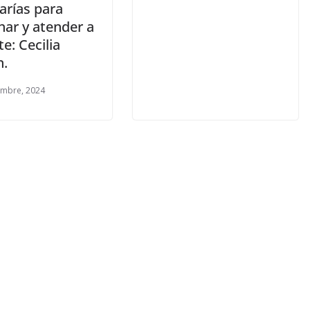
arías para
har y atender a
te: Cecilia
n.
embre, 2024