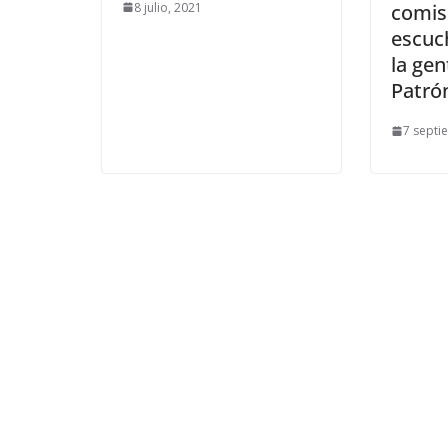
8 julio, 2021
comis
escuc
la gen
Patró
7 septi