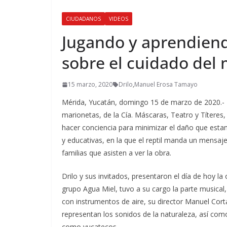
CIUDADANOS
VIDEOS
Jugando y aprendiendo
sobre el cuidado del
15 marzo, 2020
Drilo
,
Manuel Erosa Tamayo
Mérida, Yucatán, domingo 15 de marzo de 2020.- E
marionetas, de la Cía. Máscaras, Teatro y Títeres,
hacer conciencia para minimizar el daño que estam
y educativas, en la que el reptil manda un mensaj
familias que asisten a ver la obra.
Drilo y sus invitados, presentaron el día de hoy l
grupo Agua Miel, tuvo a su cargo la parte musical
con instrumentos de aire, su director Manuel Cort
representan los sonidos de la naturaleza, así como
como yucatecos.