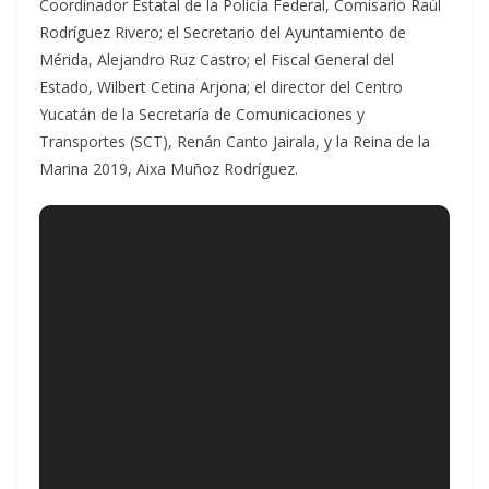
Coordinador Estatal de la Policía Federal, Comisario Raúl
Rodríguez Rivero; el Secretario del Ayuntamiento de
Mérida, Alejandro Ruz Castro; el Fiscal General del
Estado, Wilbert Cetina Arjona; el director del Centro
Yucatán de la Secretaría de Comunicaciones y
Transportes (SCT), Renán Canto Jairala, y la Reina de la
Marina 2019, Aixa Muñoz Rodríguez.