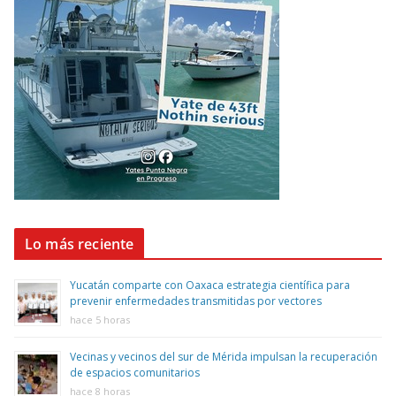
Lo más reciente
Yucatán comparte con Oaxaca estrategia científica para
prevenir enfermedades transmitidas por vectores
hace 5 horas
Vecinas y vecinos del sur de Mérida impulsan la recuperación
de espacios comunitarios
hace 8 horas