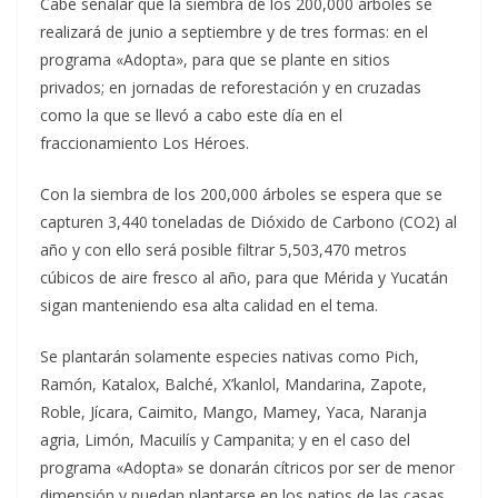
Cabe señalar que la siembra de los 200,000 árboles se
realizará de junio a septiembre y de tres formas: en el
programa «Adopta», para que se plante en sitios
privados; en jornadas de reforestación y en cruzadas
como la que se llevó a cabo este día en el
fraccionamiento Los Héroes.
Con la siembra de los 200,000 árboles se espera que se
capturen 3,440 toneladas de Dióxido de Carbono (CO2) al
año y con ello será posible filtrar 5,503,470 metros
cúbicos de aire fresco al año, para que Mérida y Yucatán
sigan manteniendo esa alta calidad en el tema.
Se plantarán solamente especies nativas como Pich,
Ramón, Katalox, Balché, X’kanlol, Mandarina, Zapote,
Roble, Jícara, Caimito, Mango, Mamey, Yaca, Naranja
agria, Limón, Macuilís y Campanita; y en el caso del
programa «Adopta» se donarán cítricos por ser de menor
dimensión y puedan plantarse en los patios de las casas.