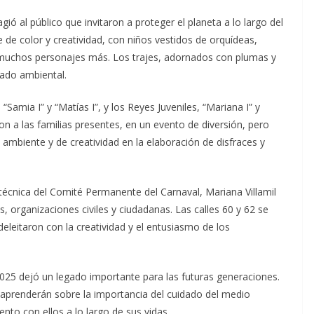
ió al público que invitaron a proteger el planeta a lo largo del
e de color y creatividad, con niños vestidos de orquídeas,
y muchos personajes más. Los trajes, adornados con plumas y
dado ambiental.
Samia I” y “Matías I”, y los Reyes Juveniles, “Mariana I” y
on a las familias presentes, en un evento de diversión, pero
mbiente y de creatividad en la elaboración de disfraces y
técnica del Comité Permanente del Carnaval, Mariana Villamil
, organizaciones civiles y ciudadanas. Las calles 60 y 62 se
deleitaron con la creatividad y el entusiasmo de los
 2025 dejó un legado importante para las futuras generaciones.
 aprenderán sobre la importancia del cuidado del medio
ento con ellos a lo largo de sus vidas.