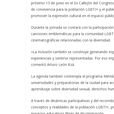
próximo 13 de junio en el Ex Callejón del Congres
de convivencia para la población LGBTI+ y el púb
promover la expresión cultural en el espacio públi
Durante la jornada se contará con la participación
canciones emblemáticas para la comunidad LGBTI+
cinematográficas relacionadas con la diversidad.
«La inclusión también se construye generando esp
experiencias y sentirse representadas. Por eso im
comentó Arturo León Itzá.
La agenda también contempla el programa Mérida Di
universidades y preparatorias de la ciudad para ace
aprendizaje sobre diversidad sexual, derechos hum
A través de dinámicas participativas y del recorrid
conceptos y realidades de la población LGBTI+, pr
espacios educativos libres de discriminación.