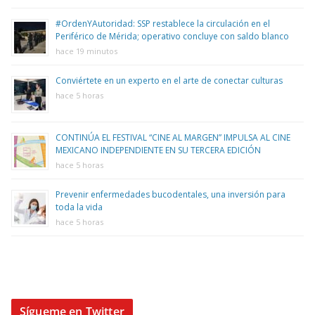
#OrdenYAutoridad: SSP restablece la circulación en el
Periférico de Mérida; operativo concluye con saldo blanco
hace 19 minutos
Conviértete en un experto en el arte de conectar culturas
hace 5 horas
CONTINÚA EL FESTIVAL “CINE AL MARGEN” IMPULSA AL CINE
MEXICANO INDEPENDIENTE EN SU TERCERA EDICIÓN
hace 5 horas
Prevenir enfermedades bucodentales, una inversión para
toda la vida
hace 5 horas
Sígueme en Twitter