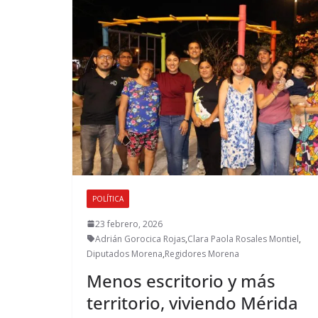
POLÍTICA
23 febrero, 2026
Adrián Gorocica Rojas
,
Clara Paola Rosales Montiel
,
Diputados Morena
,
Regidores Morena
Menos escritorio y más
territorio, viviendo Mérida