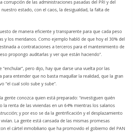
a corrupción de las administraciones pasadas del PRI y del
e nuestro estado, con el caos, la desigualdad, la falta de
puesto de manera eficiente y transparente para que cada peso
 las y los meridanos. Como ejemplo habló de que hoy el 30% del
destinada a contrataciones a terceros para el mantenimiento de
r eso propongo auditarlas y ver que están haciendo”.
e “enchular”, pero dijo, hay que darse una vuelta por las
a para entender que no basta maquillar la realidad, que la gran
vo “el cual solo sube y sube”.
e la gente conozca quien está preparado: “investiguen quién
 la renta de las viviendas en un 64% mientras los salarios
ucción; y por eso se da la gentrificación y el desplazamiento
 vivían. La gente está cansada de las mismas promesas
n el cártel inmobiliario que ha promovido el gobierno del PAN