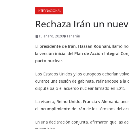
INTERNACIONAL
Rechaza Irán un nuev
15 enero, 2020
Teherán
El
presidente de Irán, Hassan Rouhani
, llamó h
la
versión inicial
del
Plan de Acción Integral Con
pacto nuclear
.
Los Estados Unidos y los europeos deberían volver
durante una sesión de gabinete, refiriéndose a la
disputa bajo el acuerdo nuclear firmado en 2015.
La víspera,
Reino Unido
,
Francia
y
Alemania
anun
el
incumplimiento
de
Irán
de los términos del
ac
En una declaración conjunta, afirmaron que las ac