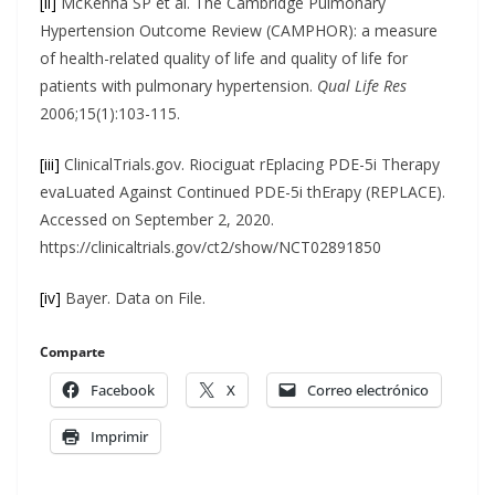
[ii]
McKenna SP et al. The Cambridge Pulmonary
Hypertension Outcome Review (CAMPHOR): a measure
of health-related quality of life and quality of life for
patients with pulmonary hypertension.
Qual Life Res
2006;15(1):103-115.
[iii]
ClinicalTrials.gov. Riociguat rEplacing PDE-5i Therapy
evaLuated Against Continued PDE-5i thErapy (REPLACE).
Accessed on September 2, 2020.
https://clinicaltrials.gov/ct2/show/NCT02891850
[iv]
Bayer. Data on File.
Comparte
Facebook
X
Correo electrónico
Imprimir