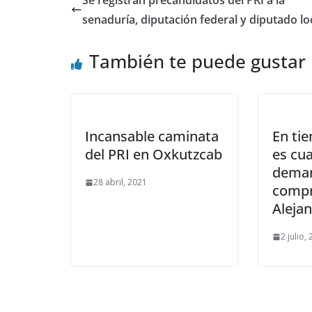
Se registran precandidatos del PRI a la
senaduría, diputación federal y diputado lo
También te puede gustar
Incansable caminata
En tie
del PRI en Oxkutzcab
es cua
deman
28 abril, 2021
compr
Aleja
2 julio,