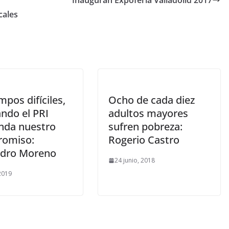
Inauguran Expoferia Valladolid 2017
cales
mpos difíciles,
Ocho de cada diez
ndo el PRI
adultos mayores
da nuestro
sufren pobreza:
omiso:
Rogerio Castro
ndro Moreno
24 junio, 2018
 2019