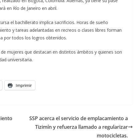
 realizado en Bogotá, Colombia. Además, ya tiene su pase
rá en Río de Janeiro en abril.
ursa el bachillerato implica sacrificios. Horas de sueño
iento y tareas adelantadas en recreos o clases libres forman
ena por todos los logros obtenidos.
s de mujeres que destacan en distintos ámbitos y quienes son
ad universitaria.
Imprimir
iento
SSP acerca el servicio de emplacamiento a
Tizimín y refuerza llamado a regularizar
motocicletas.