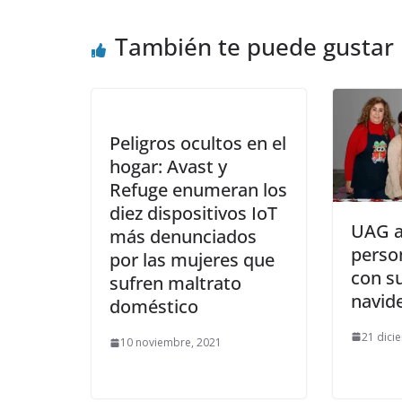
También te puede gustar
Peligros ocultos en el
hogar: Avast y
Refuge enumeran los
diez dispositivos IoT
UAG a
más denunciados
perso
por las mujeres que
con s
sufren maltrato
navid
doméstico
21 dici
10 noviembre, 2021