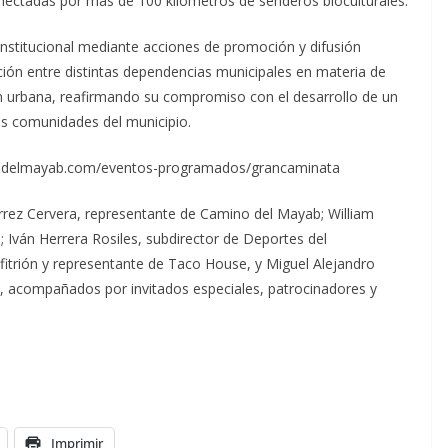
nectadas por más de 100 kilómetros de senderos bioculturales.
institucional mediante acciones de promoción y difusión
ación entre distintas dependencias municipales en materia de
en urbana, reafirmando su compromiso con el desarrollo de un
as comunidades del municipio.
inodelmayab.com/eventos-programados/grancaminata
érrez Cervera, representante de Camino del Mayab; William
; Iván Herrera Rosiles, subdirector de Deportes del
itrión y representante de Taco House, y Miguel Alejandro
 acompañados por invitados especiales, patrocinadores y
Imprimir