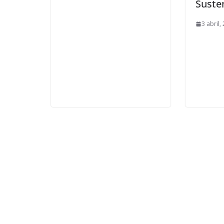
Suste
3 abril,