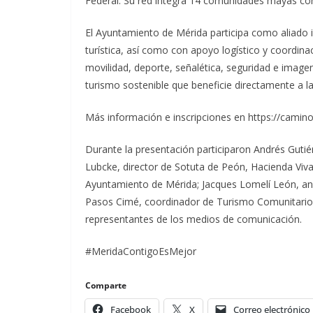
Federal. Su red integra 14 comunidades mayas co
El Ayuntamiento de Mérida participa como aliado 
turística, así como con apoyo logístico y coordin
movilidad, deporte, señalética, seguridad e imag
turismo sostenible que beneficie directamente a l
Más información e inscripciones en https://cam
Durante la presentación participaron Andrés Guti
Lubcke, director de Sotuta de Peón, Hacienda Viva
Ayuntamiento de Mérida; Jacques Lomelí León, anf
Pasos Cimé, coordinador de Turismo Comunitario,
representantes de los medios de comunicación.
#MeridaContigoEsMejor
Comparte
Facebook
X
Correo electrónico