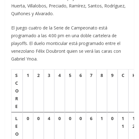
Huerta, Villalobos, Preciado, Ramírez, Santos, Rodríguez,
Quiñones y Alvarado.
El juego cuatro de la Serie de Campeonato está
programado a las 4:00 pm en una doble cartelera de
playoffs. El duelo monticular está programado entre el
venezolano Félix Doubront quien se verá las caras con
Gabriel Ynoa.
S
1
2
3
4
5
6
7
8
9
C
H
C
O
R
E
L
0
0
4
0
0
0
6
1
0
1
1
E
1
2
O