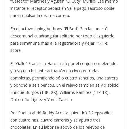
“Cafecito” Martínez y Agustín “El Guty” Murillo. Ese mismo
instante el receptor Sebastián Valle pegó sabroso doble
para impulsar la décima carrera.
En el octavo inning Anthony “El Bori” García conectó
descomunal cuadrangular solitario por todo el izquierdo
para sumar una más a la registradora y dejar 11-1 el
score.
El “Gallo” Francisco Haro inició por el conjunto melenudo,
y tuvo una brillante actuación en cinco entradas
completas, permitiendo sólo cuatro sencillos, una carrera
y ponchó a seis pericos. En el relevo también se vio sólido
Enrique Burgos (1 IP- 2K), Williams Ramírez (1 IP-1K),
Dalton Rodríguez y Yamil Castillo
Por Puebla abrió Ruddy Acosta quien tiró 2.2 episodios
con cuatro hits, cuatro carreras y se apuntó tres
chocolates. En su labor se apoyó de los relevos de