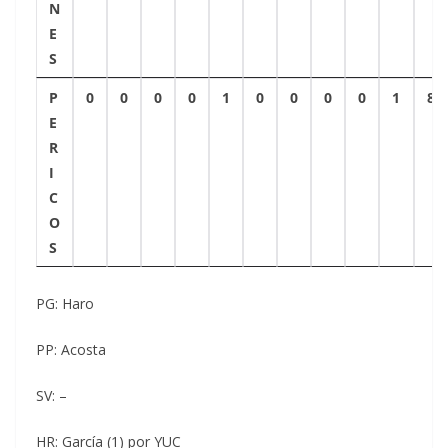
N
E
S
P
0
0
0
0
1
0
0
0
0
1
8
E
R
I
C
O
S
PG: Haro
PP: Acosta
SV: –
HR: García (1) por YUC