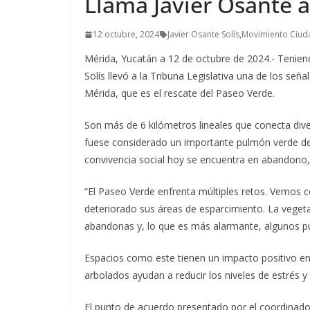
Llama Javier Osante a
12 octubre, 2024
Javier Osante Solís
,
Movimiento Ciu
Mérida, Yucatán a 12 de octubre de 2024.- Teniendo
Solís llevó a la Tribuna Legislativa una de los se
Mérida, que es el rescate del Paseo Verde.
Son más de 6 kilómetros lineales que conecta div
fuese considerado un importante pulmón verde de 
convivencia social hoy se encuentra en abandono, l
“El Paseo Verde enfrenta múltiples retos. Vemos
deteriorado sus áreas de esparcimiento. La vegeta
abandonas y, lo que es más alarmante, algunos pu
Espacios como este tienen un impacto positivo en l
arbolados ayudan a reducir los niveles de estrés 
El punto de acuerdo presentado por el coordinado