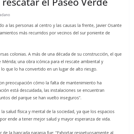
 rescatar el Paseo Verde
dadano
 a las personas al centro y las causas la frente, Javier Osante
ñalamientos más recurridos por vecinos del sur poniente de
ersas colonias. A más de una década de su construcción, el que
Mérida; una obra icónica para el rescate ambiental y
o que lo ha convertido en un lugar de alto riesgo.
 con preocupación cómo la falta de mantenimiento ha
ción está descuidada, las instalaciones se encuentran
ntos del parque se han vuelto inseguros”.
a salud física y mental de la sociedad, ya que los espacios
y por ende a tener mejor salud y mayor esperanza de vida.
r de la bancada naranja fue: “Exhortar respetuosamente al