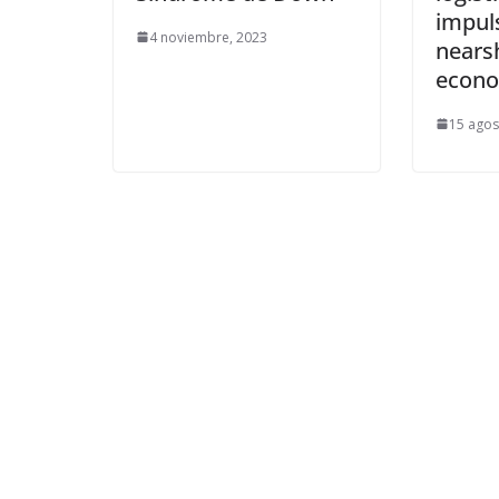
impuls
4 noviembre, 2023
nearsh
econo
15 agos