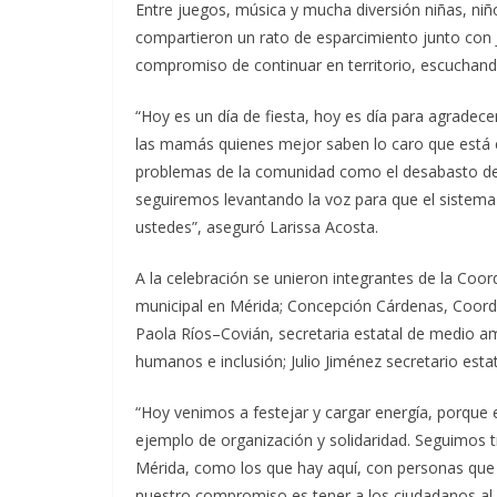
Entre juegos, música y mucha diversión niñas, ni
compartieron un rato de esparcimiento junto con 
compromiso de continuar en territorio, escuchand
“Hoy es un día de fiesta, hoy es día para agradecer
las mamás quienes mejor saben lo caro que está el
problemas de la comunidad como el desabasto del
seguiremos levantando la voz para que el sistem
ustedes”, aseguró Larissa Acosta.
A la celebración se unieron integrantes de la C
municipal en Mérida; Concepción Cárdenas, Coord
Paola Ríos–Covián, secretaria estatal de medio a
humanos e inclusión; Julio Jiménez secretario esta
“Hoy venimos a festejar y cargar energía, porque e
ejemplo de organización y solidaridad. Seguimos 
Mérida, como los que hay aquí, con personas que 
nuestro compromiso es tener a los ciudadanos al c