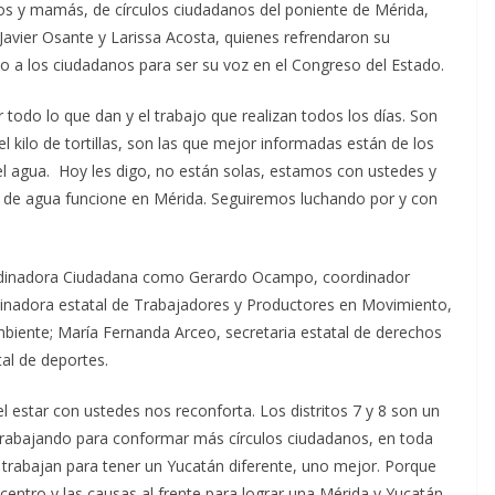
ños y mamás, de círculos ciudadanos del poniente de Mérida,
Javier Osante y Larissa Acosta, quienes refrendaron su
o a los ciudadanos para ser su voz en el Congreso del Estado.
 todo lo que dan y el trabajo que realizan todos los días. Son
 kilo de tortillas, son las que mejor informadas están de los
 agua. Hoy les digo, no están solas, estamos con ustedes y
a de agua funcione en Mérida. Seguiremos luchando por y con
oordinadora Ciudadana como Gerardo Ocampo, coordinador
inadora estatal de Trabajadores y Productores en Movimiento,
mbiente; María Fernanda Arceo, secretaria estatal de derechos
tal de deportes.
l estar con ustedes nos reconforta. Los distritos 7 y 8 son un
trabajando para conformar más círculos ciudadanos, en toda
trabajan para tener un Yucatán diferente, uno mejor. Porque
entro y las causas al frente para lograr una Mérida y Yucatán