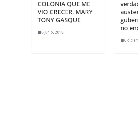
COLONIA QUE ME
verdad
VIO CRECER, MARY
auste
TONY GASQUE
guber
no en
6 junio, 2018
6 dicie