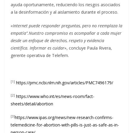
ayuda oportunamente, reduciendo los riesgos asociados
a la desinformación y al aislamiento durante el proceso.
«Internet puede responder preguntas, pero no reemplaza la
empatía”.Nuestro compromiso es acompañar a cada mujer
desde un enfoque de derechos, respeto y evidencia
científica. Informar es cuidar»
, concluye Paula Rivera,
gerente operativa de Telefem.
[1]
https://pmc.ncbi.nlm.nih.gov/articles/PMC7496179/
[2]
https://www.who.int/es/news-room/fact-
sheets/detail/abortion
[3]
https://www.ipas.org/news/new-research-confirms-
telemedicine-for-abortion-with-pills-is-just-as-safe-as-in-
person-care/