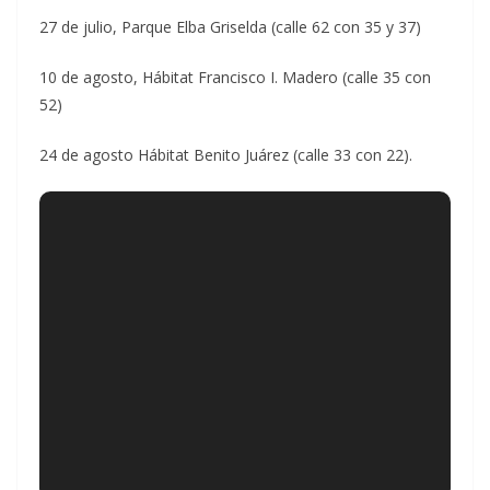
27 de julio, Parque Elba Griselda (calle 62 con 35 y 37)
10 de agosto, Hábitat Francisco I. Madero (calle 35 con
52)
24 de agosto Hábitat Benito Juárez (calle 33 con 22).