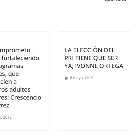
omprometo
LA ELECCIÓN DEL
 fortaleciendo
PRI TIENE QUE SER
rogramas
YA; IVONNE ORTEGA
es, que
16 mayo, 2019
cien a
ros adultos
es: Crescencio
rrez
, 2018