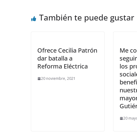
También te puede gustar
Ofrece Cecilia Patrón
Me c
dar batalla a
seguir
Reforma Eléctrica
los p
social
20 noviembre, 2021
benefi
nuest
mayor
Gutié
20 mayo