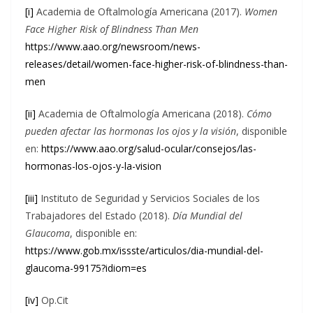
[i]
Academia de Oftalmología Americana (2017).
Women
Face Higher Risk of Blindness Than Men
https://www.aao.org/newsroom/news-
releases/detail/women-face-higher-risk-of-blindness-than-
men
[ii]
Academia de Oftalmología Americana (2018).
Cómo
pueden afectar las hormonas los ojos y la visión
, disponible
en:
https://www.aao.org/salud-ocular/consejos/las-
hormonas-los-ojos-y-la-vision
[iii]
Instituto de Seguridad y Servicios Sociales de los
Trabajadores del Estado (2018).
Día Mundial del
Glaucoma
, disponible en:
https://www.gob.mx/issste/articulos/dia-mundial-del-
glaucoma-99175?idiom=es
[iv]
Op.Cit