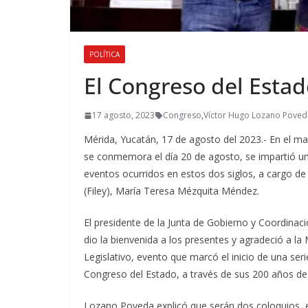
POLÍTICA
El Congreso del Estad
17 agosto, 2023
Congreso
,
Víctor Hugo Lozano Poved
Mérida, Yucatán, 17 de agosto del 2023.- En el m
se conmemora el día 20 de agosto, se impartió un c
eventos ocurridos en estos dos siglos, a cargo de 
(Filey), María Teresa Mézquita Méndez.
El presidente de la Junta de Gobierno y Coordina
dio la bienvenida a los presentes y agradeció a la
Legislativo, evento que marcó el inicio de una ser
Congreso del Estado, a través de sus 200 años de 
Lozano Poveda explicó que serán dos coloquios, el