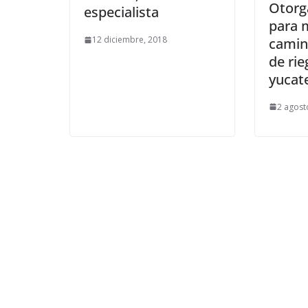
Otorg
especialista
para 
12 diciembre, 2018
camin
de ri
yucat
2 agost