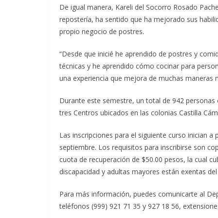
De igual manera, Kareli del Socorro Rosado Pach
repostería, ha sentido que ha mejorado sus habili
propio negocio de postres.
“Desde que inicié he aprendido de postres y comi
técnicas y he aprendido cómo cocinar para person
una experiencia que mejora de muchas maneras mi 
Durante este semestre, un total de 942 personas c
tres Centros ubicados en las colonias Castilla Cám
Las inscripciones para el siguiente curso inician a 
septiembre. Los requisitos para inscribirse son c
cuota de recuperación de $50.00 pesos, la cual c
discapacidad y adultas mayores están exentas del
Para más información, puedes comunicarte al Depar
teléfonos (999) 921 71 35 y 927 18 56, extensiones