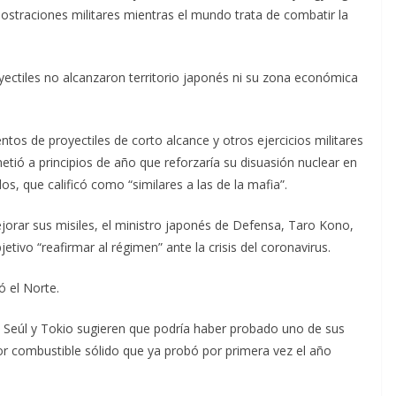
straciones militares mientras el mundo trata de combatir la
oyectiles no alcanzaron territorio japonés ni su zona económica
ntos de proyectiles de corto alcance y otros ejercicios militares
tió a principios de año que reforzaría su disuasión nuclear en
os, que calificó como “similares a las de la mafia”.
rar sus misiles, el ministro japonés de Defensa, Taro Kono,
ivo “reafirmar al régimen” ante la crisis del coronavirus.
ó el Norte.
e Seúl y Tokio sugieren que podría haber probado uno de sus
r combustible sólido que ya probó por primera vez el año