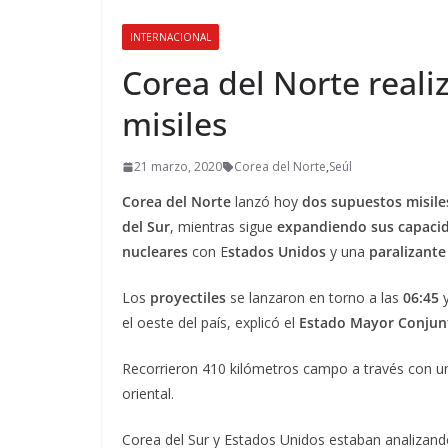
INTERNACIONAL
Corea del Norte real
misiles
21 marzo, 2020
Corea del Norte
,
Seúl
Corea del Norte
lanzó hoy
dos supuestos misiles
del Sur
, mientras sigue
expandiendo sus capacid
nucleares
con E
stados Unidos
y una
paralizante 
Los
proyectiles
se lanzaron en torno a las
06:45
el oeste del país, explicó el
Estado Mayor Conjunt
Recorrieron 410 kilómetros campo a través con un
oriental.
Corea del Sur y Estados Unidos estaban analizand