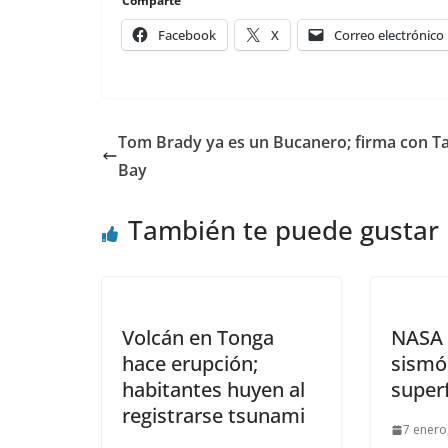
Comparte
Facebook
X
Correo electrónico
Tom Brady ya es un Bucanero; firma con 
Bay
También te puede gustar
Volcán en Tonga
NASA 
hace erupción;
sismó
habitantes huyen al
superf
registrarse tsunami
7 enero