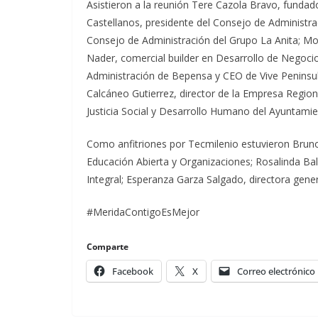
Asistieron a la reunión Tere Cazola Bravo, fundad
Castellanos, presidente del Consejo de Administrac
Consejo de Administración del Grupo La Anita; M
Nader, comercial builder en Desarrollo de Negoci
Administración de Bepensa y CEO de Vive Peninsul
Calcáneo Gutierrez, director de la Empresa Region
Justicia Social y Desarrollo Humano del Ayuntami
Como anfitriones por Tecmilenio estuvieron Bruno Z
Educación Abierta y Organizaciones; Rosalinda Ball
Integral; Esperanza Garza Salgado, directora gene
#MeridaContigoEsMejor
Comparte
Facebook
X
Correo electrónico