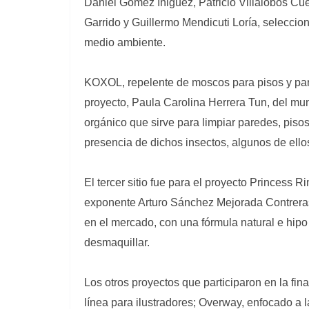
Daniel Gómez Iñiguez, Patricio Villalobos Cue
Garrido y Guillermo Mendicuti Loría, seleccion
medio ambiente.
KOXOL, repelente de moscos para pisos y par
proyecto, Paula Carolina Herrera Tun, del mun
orgánico que sirve para limpiar paredes, piso
presencia de dichos insectos, algunos de ell
El tercer sitio fue para el proyecto Princess R
exponente Arturo Sánchez Mejorada Contreras 
en el mercado, con una fórmula natural e hipo 
desmaquillar.
Los otros proyectos que participaron en la fin
línea para ilustradores; Overway, enfocado a l