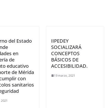
rno del Estado
IIPEDEY
nde
SOCIALIZARÁ
dades en
CONCEPTOS
ería de
BÁSICOS DE
uto educativo
ACCESIBILIDAD.
norte de Mérida
19 marzo, 2021
ncumplir con
olos sanitarios
seguridad
, 2021