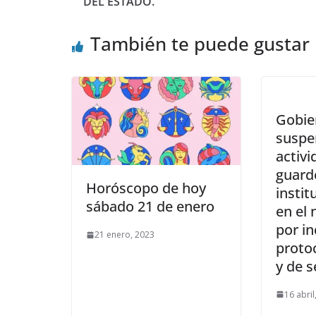
DEL ESTADO.
También te puede gustar
Gobie
suspe
activi
guard
Horóscopo de hoy
instit
sábado 21 de enero
en el 
por i
21 enero, 2023
protoc
y de 
16 abril