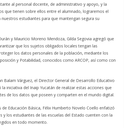
tante al personal docente, de administrativo y apoyo, y la
hos que tienen sobre ellos entre el alumnado, lograremos el
s a nuestros estudiantes para que mantengan segura su
urán y Mauricio Moreno Mendoza, Gilda Segovia agregó que
arantizar que los sujetos obligados locales tengan las
teger los datos personales de la población, mediante los
 Oposición y Potabilidad, conocidos como ARCOP, así como con
an Balam Várguez, el Director General de Desarrollo Educativo
 la iniciativa del Inaip Yucatán de realizar estas acciones que
ntes de los datos que poseen y comparten en el mundo digital.
es de Educación Básica, Félix Humberto Novelo Coello enfatizó
as y los estudiantes de las escuelas del Estado cuenten con la
tegidos en todo momento.