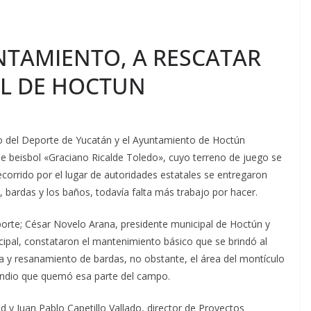
NTAMIENTO, A RESCATAR
OL DE HOCTUN
uto del Deporte de Yucatán y el Ayuntamiento de Hoctún
 beisbol «Graciano Ricalde Toledo», cuyo terreno de juego se
orrido por el lugar de autoridades estatales se entregaron
 bardas y los baños, todavía falta más trabajo por hacer.
Deporte; César Novelo Arana, presidente municipal de Hoctún y
ipal, constataron el mantenimiento básico que se brindó al
a y resanamiento de bardas, no obstante, el área del montículo
cendio que quemó esa parte del campo.
ud y Juan Pablo Capetillo Vallado, director de Proyectos