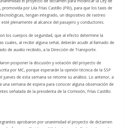
unanimidad el proyecto de dictamen para modificar la Ley de
 promovida por Lila Frías Castillo (PRI), para que los taxis de
 tecnológicas, tengan integrado, un dispositivo de rastreo
e esté plenamente al alcance del pasajero y conductores.
 con los cuerpos de seguridad, que al efecto determine la
as cuales, al recibir alguna señal, deberán acudir al llamado de
do de auxilio recibido, a la Dirección de Transporte.
aron posponer la discusión y votación del proyecto de
scrita por MC, porque esperarán la opinión técnica de la SSP
el jueves de esta semana se retome su análisis. Lo anterior, a
día una semana de espera para conocer alguna observación de
ntes señalada de la presidenta de la Comisión, Frías Castillo.
integrantes aprobaron por unanimidad el proyecto de dictamen