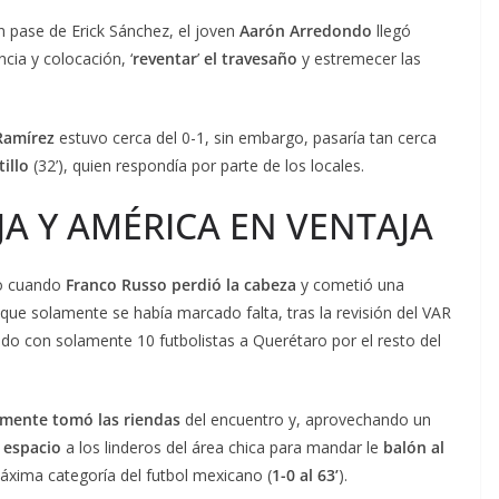
n pase de Erick Sánchez, el joven
Aarón Arredondo
llegó
cia y colocación, ‘
reventar
’
el travesaño
y estremecer las
Ramírez
estuvo cerca del 0-1, sin embargo, pasaría tan cerca
illo
(32’), quien respondía por parte de los locales.
JA Y AMÉRICA EN VENTAJA
po cuando
Franco Russo
perdió la cabeza
y cometió una
e que solamente se había marcado falta, tras la revisión del VAR
ndo con solamente 10 futbolistas a Querétaro por el resto del
mente tomó las riendas
del encuentro y, aprovechando un
 espacio
a los linderos del área chica para mandar le
balón al
áxima categoría del futbol mexicano (
1-0 al 63’
).