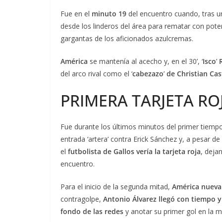
Fue en el
minuto 19
del encuentro cuando, tras u
desde los linderos del área para rematar con poten
gargantas de los aficionados azulcremas.
América
se mantenía al acecho y, en el 30’, ‘
Isco
’
del arco rival como el ‘
cabezazo
’
de Christian Cast
PRIMERA TARJETA RO
Fue durante los últimos minutos del primer tiem
entrada ‘artera’ contra Erick Sánchez y, a pesar d
el
futbolista de Gallos vería la tarjeta roja
, deja
encuentro.
Para el inicio de la segunda mitad,
América nueva
contragolpe,
Antonio Álvarez llegó con tiempo y
fondo de las redes
y anotar su primer gol en la m