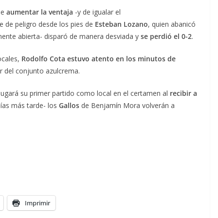
de
aumentar la ventaja
-y de igualar el
e de peligro desde los pies de
Esteban Lozano
, quien abanicó
mente abierta- disparó de manera desviada y
se perdió el 0-2
.
ocales,
Rodolfo Cota estuvo atento en los minutos de
r del conjunto azulcrema.
jugará su primer partido como local en el certamen al
recibir a
días más tarde- los
Gallos
de Benjamín Mora volverán a
Imprimir